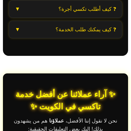
داخل الكويت بأمان وسرعة.
يمكنك طلب تكسي الكويت عبر الاتصال الهاتفي
❓ كيف أطلب تكسي أجرة؟
▼
أو من خلال واتساب، وسيكون السائق الأقرب إليك
في طريقه خلال دقائق.
الأمر بسيط: اتصل على
50059210
، اختر وجهتك،
❓ كيف يمكنك طلب الخدمة؟
▼
وسيارة تاكسي الطارق تصل إليك فورًا.
📞 اتصل على الرقم
50059210
💬 أرسل موقعك عبر واتساب
🚖 استقبل السائق في دقائق معدودة.
✨ آراء عملائنا عن أفضل خدمة
تاكسي في الكويت ✨
نحن لا نقول إننا الأفضل،
عملاؤنا
هم من يشهدون
بذلك! إليك بعض التعليقات الحقيقية: