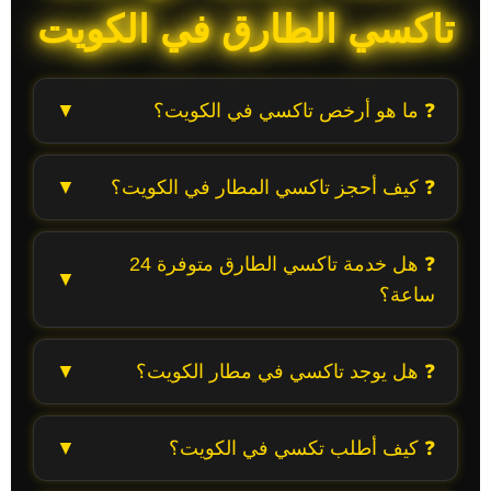
تاكسي الطارق في الكويت
❓ ما هو أرخص تاكسي في الكويت؟
▼
تاكسي الطارق يقدم أسعار مناسبة للجميع مع
❓ كيف أحجز تاكسي المطار في الكويت؟
▼
التزام كامل بالشفافية، ما يجعلنا خيارك الأفضل
إذا كنت تبحث عن أرخص تاكسي في الكويت
بكل سهولة! اتصل على
50059210
أو راسلنا عبر
بجودة عالية وخدمة 24 ساعة.
❓ هل خدمة تاكسي الطارق متوفرة 24
▼
واتساب مباشر لتحجز تاكسي المطار الكويت في
ساعة؟
أي وقت، وسائقنا يكون بانتظارك.
نعم ✅ نحن نوفر تاكسي الكويت 24 ساعة طوال
❓ هل يوجد تاكسي في مطار الكويت؟
▼
الأسبوع، لتجدنا متاحين دائمًا وقت ما تحتاجنا.
نعم، يمكنك الاعتماد على تاكسي الطارق للوصول
❓ كيف أطلب تكسي في الكويت؟
▼
إلى المطار أو الانطلاق منه مباشرة إلى أي منطقة