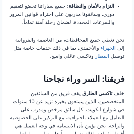
التزام بالأمان والنظافة
: جميع سياراتنا تخضع لتعقيم
دوري، وسائقونا مدربون على احترام قوانين المرور
والسرعات المحددة، لضمان رحلة آمنة تماماً.
نحن نغطي جميع المحافظات، من العاصمة والفروانية
إلى
الجهراء
والأحمدي، بما في ذلك خدمات خاصة مثل
توصيل
المطار
وتاكسي عائلي واسع.
فريقنا: السر وراء نجاحنا
خلف
تاكسي الطارق
يقف فريق من السائقين
المتخصصين، الذين يتمتعون بخبرة تزيد عن 10 سنوات
في شوارع الكويت. كل سائق مرخص ومدرب على
التعامل مع العملاء باحترافية، مع التركيز على الخصوصية
والراحة. نحن نؤمن بأن الابتسامة في وجه العميل هي
أفضل شهادة، لذلك نعمل يومياً على تطوير مهاراتنا