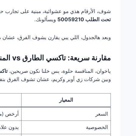
شوف، الأرقام هذي مو عشوائية، مبنية على تجارب 
تحت الطلب 50059210
ويسألونك.
وبعد هالجدول، اللي يبي يقارن يشوف الفرق، عشان ما
مقارنة سريعة: تاكسي الطارق vs المنافسين
ياخوان، المنافسة حلوة، بس خلنا نكون صريحين،
تاك
وبين شركات زي أوبر وكريم، عشان تشوف الفرق بنف
المعيار
السعر
أرخص (من 1.5 
الخصوصية
بدون علام