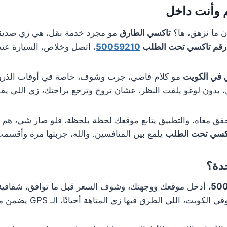
م وأنت داخل
 ما نزهق، ها؟
تاكسي الطارق
مو مجرد خدمة نقل، هي زي صديقك 
رقم تاكسي تحت الطلب
50059210
، اتصل وخلاص، السيارة عن
في الكويت
مو كلام فاضي، جرب وشوف، خاصة في أوقات الذروة ا
بدون لوغو يلفت النظر، عشان تروح وترجع براحتك، زي اللي يقول
قق معاه، والتطبيق يتابع موقعك لحظة بلحظة، فلو صار شي، هم مع
كسي تحت الطلب
يلمع بين المنافسين. والله، جربتها مرة وأقسمت
دة؟
50
، أدخل موقعك ووجهتك، وشوف السعر قبل ما توافق، شفافية 
ا زي المتاهة أحيانًا، الـ GPS يضمن ما تضيع، وتصل قبل ما تقول “وين وصلت”.