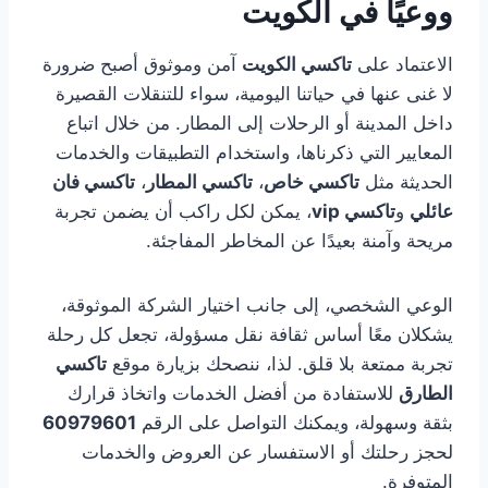
ووعيًا في الكويت
الاعتماد على
تاكسي الكويت
آمن وموثوق أصبح ضرورة
لا غنى عنها في حياتنا اليومية، سواء للتنقلات القصيرة
داخل المدينة أو الرحلات إلى المطار. من خلال اتباع
المعايير التي ذكرناها، واستخدام التطبيقات والخدمات
الحديثة مثل
تاكسي خاص
،
تاكسي المطار
،
تاكسي فان
عائلي
و
تاكسي vip
، يمكن لكل راكب أن يضمن تجربة
مريحة وآمنة بعيدًا عن المخاطر المفاجئة.
الوعي الشخصي، إلى جانب اختيار الشركة الموثوقة،
يشكلان معًا أساس ثقافة نقل مسؤولة، تجعل كل رحلة
تجربة ممتعة بلا قلق. لذا، ننصحك بزيارة موقع
تاكسي
الطارق
للاستفادة من أفضل الخدمات واتخاذ قرارك
بثقة وسهولة، ويمكنك التواصل على الرقم
60979601
لحجز رحلتك أو الاستفسار عن العروض والخدمات
المتوفرة.