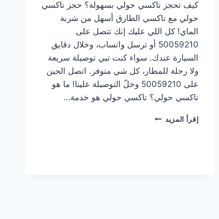
كيف تحجز تاكسي حولي بسهولة؟ حجز تاكسي
حولي مع تاكسي الطارق أسهل من شربة
الماي! كل اللي عليك إنك تتصل على
50059210 أو ترسل واتساب، وخلال دقايق
السيارة عندك. سواء كنت تبي توصيلة سريعة
ولا رحلة للمطار، كل شي متوفر. اتصل الحين
على 50059210 وخلّ التوصيلة علينا! ما هو
تاكسي حولي؟ تاكسي حولي هو خدمة…
أرخص
إقرأ المزيد
تاكسي
في
حولي
|
خدمة
توصيل
توصلك
وين
ما