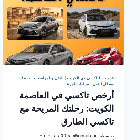
شامل
للنقل
الآمن
والمريح
مع
تاكسي
بدون
علامة
الطارق
خدمات التاكسي في الكويت
|
النقل والمواصلات
|
خدمات
وسائل النقل
|
سيارات اجرة
أرخص تاكسي في العاصمة
الكويت: رحلتك المريحة مع
تاكسي الطارق
بواسطة
mostafa000ab@gmail.com