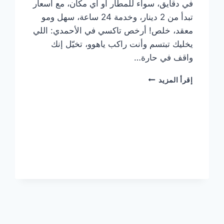
في دقايق، سواء للمطار أو أي مكان، مع أسعار
تبدأ من 2 دينار، وخدمة 24 ساعة، سهل ومو
معقد، خلص! أرخص تاكسي في الأحمدي: اللي
يخليك تبتسم وأنت راكب ياهوو، تخيّل إنك
واقف في حارة…
أرخص
إقرأ المزيد
تاكسي
في
الأحمدي