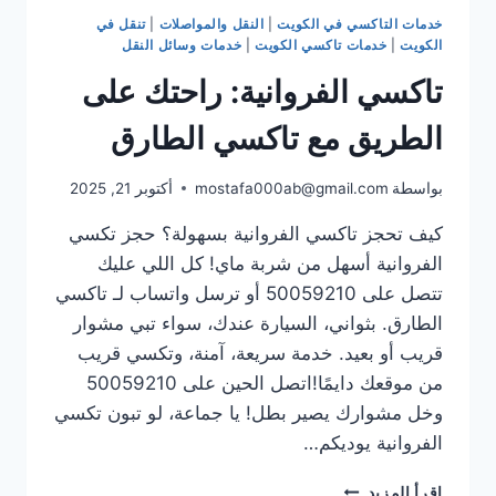
خدمات التاكسي في الكويت
|
النقل والمواصلات
|
تنقل في
الكويت
|
خدمات تاكسي الكويت
|
خدمات وسائل النقل
تاكسي الفروانية: راحتك على
الطريق مع تاكسي الطارق
بواسطة
mostafa000ab@gmail.com
أكتوبر 21, 2025
كيف تحجز تاكسي الفروانية بسهولة؟ حجز تكسي
الفروانية أسهل من شربة ماي! كل اللي عليك
تتصل على 50059210 أو ترسل واتساب لـ تاكسي
الطارق. بثواني، السيارة عندك، سواء تبي مشوار
قريب أو بعيد. خدمة سريعة، آمنة، وتكسي قريب
من موقعك دايمًا!اتصل الحين على 50059210
وخل مشوارك يصير بطل! يا جماعة، لو تبون تكسي
الفروانية يوديكم…
تاكسي
إقرأ المزيد