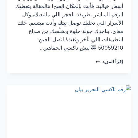
أسعار خيالية، فأنت بالمكان الصح! هالمقالة بتعطيك
الرقم المباشر، طريقة الحجز اللي ماتتعبك، وكل
الأسرار اللي تخليك توصل بيتك وأنت مبتسم. خلك
معاي، بناخذك جولة حلوة ونخلّصك من صداع
التطبيقات اللي تأخر وتغث! اتصل الحين:
50059210 🚕 ليش تاكسي الجماهير…
رقم
إقرأ المزيد
تاكسي
الجماهير
العارضية
|
أسرع
وأرخص
تكسي
في
العارضية
2025