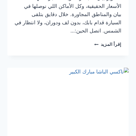
الأسعار الحقيقية، وكل الأماكن اللي نوصلها في
بيان والمناطق المجاورة. خلال دقايق بتلقى
السيارة قدام بابك، بدون لف ودوران، ولا انتظار في
الشمس. اتصل الحين:…
رقم
إقرأ المزيد
تاكسي
التحرير
بيان
|
أسرع
وأرخص
تكسي
في
بيان
والسالمية
2025