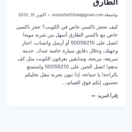
الطارق
بواسطة
mostafa000ab@gmail.com
أكتوبر 10, 2025
كيف تحجز تاكسي خاص في الكويت؟ حجز تاكسي
خاص مع تاكسي الطارق أسهل من شربة موية!
اتصل على 50059210 أو أرسل واتساب، اختار
وجهتك، وخلال دقايق سيارة خاصة عندك. خدمة
سريعة، مريحة، وسايقين يعرفون الكويت مثل كف
يدهم! اتصل الحين على 50059210 واستمتع
بالراحة! يا جماعة، إذا تبون تجربة تنقل تخليكم
تحسون إنكم فوق الغمام،…
تاكسي
إقرأ المزيد
خاص
بدون
علامة:
راحتك
بالكويت
مع