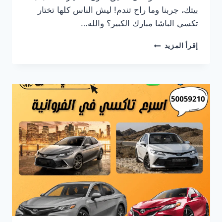
بيتك، جربنا وما راح تندم! ليش الناس كلها تختار
تكسي الباشا مبارك الكبير؟ والله…
رقم
إقرأ المزيد
تاكسي
الباشا
مبارك
الكبير
|
تكسي
سريع
ومريح
24
ساعة
–
اتصل
50059210