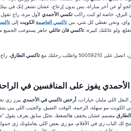
و أو عن آخر مباراة، بس بدون إزعاج، عشان تشعر إنك في بيتك،
 البرق، خاصة لو كنت راكب
تكسي الأحمدي
لأول مرة، راح تقول 
واي، ونحن نغطي كل شي، من
تاكسي العاصمة
الكويت
إلى
تاكسي
لع، ولو عائلتك كبيرة،
تاكسي فان عائلي
جاهز يستوعب الجميع مع
5005921 واطلب رحلتك مع
تاكسي الطارق
، راح
الأحمدي
يفوز على المنافسين في الراحة
لنقل اللي مليان خيارات،
أرخص تاكسي في الأحمدي
يبرز زي نجم
ة في الكويت مو سهلة، الزحمة، الوقت الضيق، والجيب اللي يبي يت
لطارق
مصمم عشان يخفف هالضغط، تخيّل سايق يعرف يقول “صباح
يفتح لك الباب زي في الأفلام، مو زي بعض اللي يعاملونك زي حمول