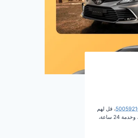
5005921
، قل لهم
وين تبي تروح، ويجونك في دقايق، سواء للمطار أو أي مكان، مع أسعار تبدأ من 2 دينار، وخدمة 24 ساعة،