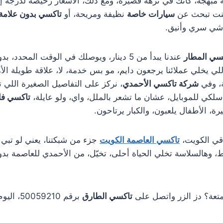
 مبهجة، كأنك في نزهة قصيرة، ومع ذلك، الأسعار رخيصة لدرجة إ
كنت تبحث عن
سيارات خاصة
نظيفة ومريحة، أو
تاكسي بدون علامة
شي سري وأنيق.
سي المطار
عندنا يبدأ من 5 دينار، ويوصلك في الوقت المحدد،
لي يخلي عملائنا يرجعون دايم، مو بس خدمة، لا، علاقة طويلة الأم
ة، وفي
شركة تاكسي الأحمدي
، نركز على التفاصيل الصغيرة اللي
اسلكي للموبايل، عشان ما تشعر بالملل، واي، ولو عايلة،
تاكسي فا
ة، الأطفال يلعبون، والكبار يرتاحون.
اقي الكويت،
تاكسي العاصمة الكويت
جزء من شبكتنا، يعني لو تبي ت
 وهالسلاسة تخلي الحياة أحلى، تخيّل، من الأحمدي للعاصمة بد
متعة؟ دز الزر واتصل على
تاكسي الطارق
برقم 50059210، اليوم هو يومك!