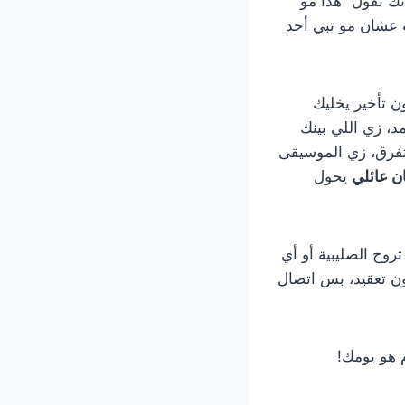
نك تقول “هذا مو
عشان مو تبي أحد
 بدون تأخير يخليك
د، زي اللي بينك
 تفرق، زي الموسيقى
ن عائلي
يحول
روح الصليبية أو أي
ون تعقيد، بس اتصال