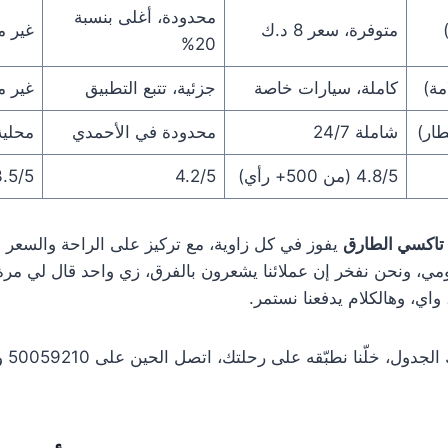
محدودة، أغلى بنسبة
متوفرة، سعر 8 د.ك
غير م
20%
مة)
كاملة، سيارات خاصة
جزئية، تتبع التطبيق
غير 
ار)
شاملة 24/7
محدودة في الأحمدي
محلي
4.8/5 (من 500+ رأي)
4.2/5
.5/5
تاكسي الطارق
يفوز في كل زاوية، مع تركيز على الراحة والسعر 
مي، ونحن نفخر إن عملائنا يشعرون بالفرق، زي واحد قال لي مرة “
 واي، وهالكلام يدفعنا نستمر.
ماشاء ا