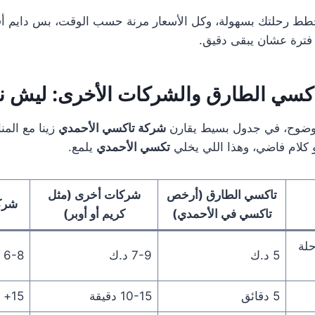
ط رحلتك بسهولة، وكل الأسعار مرنة حسب الوقت، بس دايم أق
 فترة عشان يبقى دقيق.
كسي الطارق
والشركات الأخرى: ليش نخ
وضوح، في جدول بسيط يقارن
شركة تاكسي الأحمدي
زينا مع الم
و كلام فاضي، وهذا اللي يخلي
تكسي الأحمدي
يلمع.
تاكسي الطارق (أرخص
شركات أخرى (مثل
شركا
تاكسي في الأحمدي)
كريم أو أوبر)
لة
5 د.ك
7-9 د.ك
6-8 د.ك
5 دقائق
10-15 دقيقة
15+ دقيقة