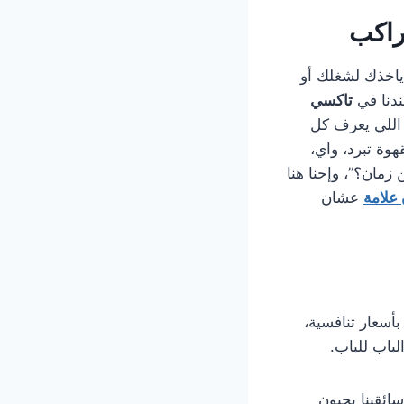
راكب
ياخذك لشغلك أو
دنا في
تاكسي
 اللي يعرف كل
وة تبرد، واي،
زمان؟”، وإحنا هنا
علامة
عشان
أسعار تنافسية،
باب للباب.
سائقينا يحبون