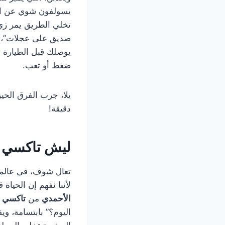
يسولفون شوي عن الج
تخلي الطريق يمر زي
صديق على عجلات”، 
يوصلك قبل الطيارة تق
ضغط أو تعب.
يلا، جرب الفرق الحين، اتصل على 0
دقيقة!
ليش
تاكسي 
تعال شوف، في عالم ا
لأننا نفهم إن الحيا
الأحمدي
من
تاكسي ا
اليوم؟” بابتسامة، و