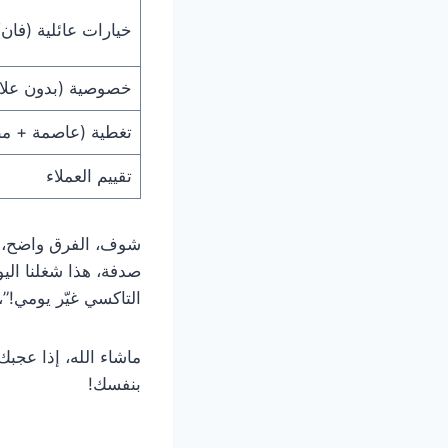
خيارات عائلية (فان)
خصوصية (بدون علا
تغطية (عاصمة + مط
تقييم العملاء
شوف، الفرق واضح،
صدفة، هذا شغلنا اليو
التاكسي غيّر يومي!”،
بنفسك!