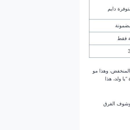
توفرة دايم
مضمونة
ة فقط
3
المنخفض، وهذا مو
يا ولد، هذا
لله، إذا عجبك الجدول، خلّنا نطبّقه على رحلتك، اتصل الحين على 50059210 وشوف الفرق