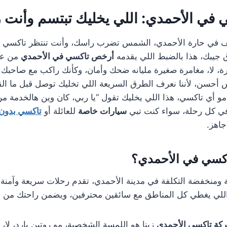
في الأحمدي: اللي يخليك تبتسم وأنت 
اقف في حارة الأحمدي، الشمس تضرب راسك، وأنت تنتظر تاكسي 
 جيبك، هذا بالضبط اللي يقدمه
أرخص تاكسي في الأحمدي
من عن
ة، لا، مغامرة صغيرة مليانه ضحك وأمان، وكأنك راكب مع صاحبك
س أحسن، لأننا نعرف الطرق السريعة اللي تخليك توصل قبل ما القه
و أي تاكسي، هذا اللي يخليك تقول “يا ربي، كان وين هالخدمة من 
ي كل رحلة، سواء كنت تبي
سيارات خاصة
للعائلة أو
تاكسي بدون 
اهز.
اكسي في الأحمدي؟
ومنخفضة التكلفة في مدينة الأحمدي، تقدم رحلات سريعة وآمنة ب
للي يغطي كل المناطق مع سائقين محترفين، ويضمن راحتك من ال
كة تاكسي الأحمدي
زينا هو اللمسة الشخصية، مو روتين بارد، لا، 