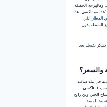
 وهالهرجة الخفيفة
“هذا مو تاكسي، هذا
 المطار
اللي
 الشنط، بدون
 تشكر نفسك بعد
 والسعر؟
ة في ليلة صافية،
نفس، فـ
تاكسي
 الخير، وين رايح
ة، وهاللمسة