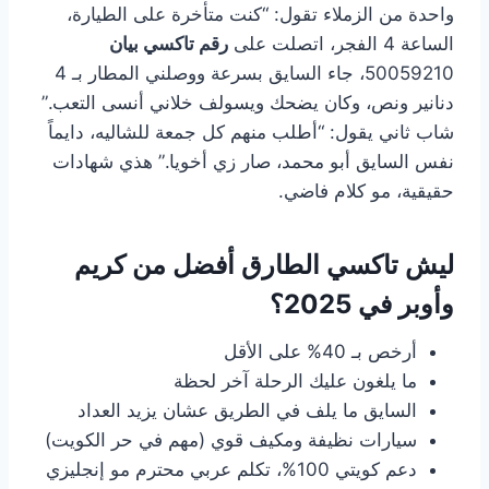
واحدة من الزملاء تقول: “كنت متأخرة على الطيارة،
الساعة 4 الفجر، اتصلت على
رقم تاكسي بيان
50059210، جاء السايق بسرعة ووصلني المطار بـ 4
دنانير ونص، وكان يضحك ويسولف خلاني أنسى التعب.”
شاب ثاني يقول: “أطلب منهم كل جمعة للشاليه، دايماً
نفس السايق أبو محمد، صار زي أخويا.” هذي شهادات
حقيقية، مو كلام فاضي.
ليش تاكسي الطارق أفضل من كريم
وأوبر في 2025؟
أرخص بـ 40% على الأقل
ما يلغون عليك الرحلة آخر لحظة
السايق ما يلف في الطريق عشان يزيد العداد
سيارات نظيفة ومكيف قوي (مهم في حر الكويت)
دعم كويتي 100%، تكلم عربي محترم مو إنجليزي