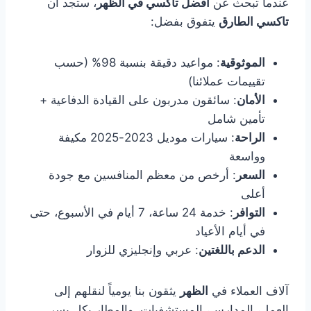
عندما تبحث عن
أفضل تاكسي في الظهر
، ستجد أن
تاكسي الطارق
يتفوق بفضل:
الموثوقية
: مواعيد دقيقة بنسبة 98% (حسب
تقييمات عملائنا)
الأمان
: سائقون مدربون على القيادة الدفاعية +
تأمين شامل
الراحة
: سيارات موديل 2023-2025 مكيفة
وواسعة
السعر
: أرخص من معظم المنافسين مع جودة
أعلى
التوافر
: خدمة 24 ساعة، 7 أيام في الأسبوع، حتى
في أيام الأعياد
الدعم باللغتين
: عربي وإنجليزي للزوار
آلاف العملاء في
الظهر
يثقون بنا يومياً لنقلهم إلى
العمل، المدارس، المستشفيات، والمطار بكل يسر.