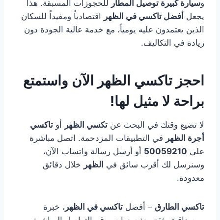
و
سيارة كبيرة توصيل المطار
للحجوزات المسبقة. هذا
يجعل
أفضل تاكسي في الظهر
اقتصادياً ومفيداً للسكان
الذين يعتمدون عليه يومياً، مع خدمة عالية الجودة دون
زيادة في التكاليف.
احجز تاكسي الظهر الآن واستمتع
براحة لا مثيل لها!
لا تضيع وقتك في البحث عن
تكسي الظهر
أو
تاكسي
أجرة الظهر
في التطبيقات المزدحمة. اتصل مباشرة
على
50059210
أو أرسل رسالة واتساب الآن،
وسنرسل لك أقرب سائق في
الظهر
خلال دقائق
معدودة.
تاكسي الطارق
– أفضل
تاكسي في الظهر
، خبرة
ومصداقية وثقة منذ سنوات. رقم التواصل المباشر: