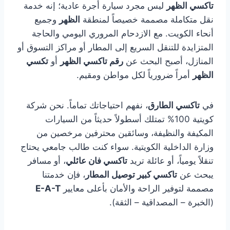
تاكسي الظهر
ليس مجرد سيارة أجرة عادية؛ إنه خدمة
نقل متكاملة مصممة خصيصاً لمنطقة
الظهر
وجميع
أنحاء الكويت. مع الازدحام المروري اليومي والحاجة
المتزايدة للتنقل السريع إلى المطار أو مراكز التسوق أو
المنازل، أصبح البحث عن
رقم تاكسي الظهر
أو
تكسي
الظهر
أمراً ضرورياً لكل مواطن ومقيم.
في
تاكسي الطارق
، نفهم احتياجاتك تماماً. نحن شركة
كويتية 100% تمتلك أسطولاً حديثاً من السيارات
المكيفة والنظيفة، وسائقين محترفين مرخصين من
وزارة الداخلية الكويتية. سواء كنت طالب جامعي يحتاج
تنقلاً يومياً، أو عائلة تريد
تاكسي فان عائلي
، أو مسافر
يبحث عن
تاكسي كبير توصيل المطار
، فإن خدمتنا
مصممة لتوفير الراحة والأمان بأعلى معايير
E-A-T
(الخبرة – المصداقية – الثقة).