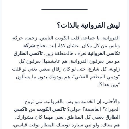
ليش الفروانية بالذات؟
الفروانية، يا جماعة، قلب الكويت النابض. زحمة، حركة،
وناس من كل مكان. عشان كذا، إنت تحتاج
شركة
تكاسي الفروانية
تعرف هالمنطقة زين.
تاكسي الطارق
مو بس يعرفون الفروانية، هم عايشينها! يعرفون كل
زاوية، كل شارع، حتى لو كان زقاق صغير. يعني لو قلت
“وديني المطعم الفلاني”، هم يودونك بدون ما يسألون
“وين هذا؟”.
والأحلى، إن الخدمة مو بس بالفروانية. تبي تروح
الجهراء؟ العاصمة؟ حولي؟
تاكسي الكويت
من
تاكسي
الطارق
يغطي كل المناطق. يعني مهما كان مشوارك،
هم معاك. ولو تبي سيارة توصلك المطار بوقت قياسي،