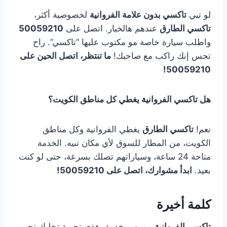
لو تبي
تاكسي بدون علامة الفروانية
لخصوصية أكثر،
تاكسي الطارق
عندهم هالخيار. اتصل على
50059210
واطلب سيارة خاصة مو مكتوب عليها “تاكسي”. راح
تحس إنك راكب مع صاحبك!
ما تنتظر، اتصل الحين على
50059210!
هل تاكسي الفروانية يغطي كل مناطق الكويت؟
نعم!
تاكسي الطارق
يغطي الفروانية وكل مناطق
الكويت، من المطار للسوق لأي مكان تبيه. الخدمة
متاحة 24 ساعة، وسياراتهم تصلك بسرعة، حتى لو كنت
بعيد.
ابدأ مشوارك، اتصل على 50059210!
كلمة أخيرة
تاكسي الفروانية
مو بس خدمة، هذي تجربة تخليك تحب