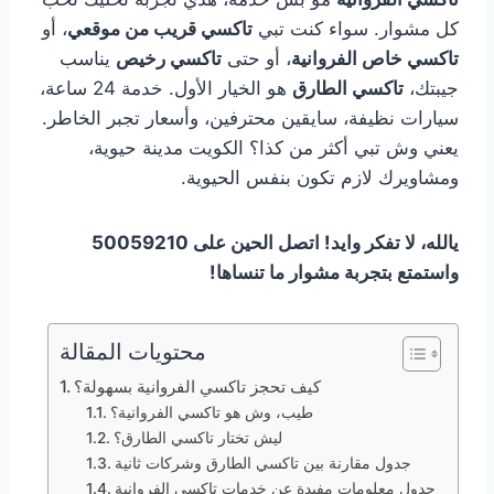
كل مشوار. سواء كنت تبي
تاكسي قريب من موقعي
، أو
تاكسي خاص الفروانية
، أو حتى
تاكسي رخيص
يناسب
جيبتك،
تاكسي الطارق
هو الخيار الأول. خدمة 24 ساعة،
سيارات نظيفة، سايقين محترفين، وأسعار تجبر الخاطر.
يعني وش تبي أكثر من كذا؟ الكويت مدينة حيوية،
ومشاويرك لازم تكون بنفس الحيوية.
يالله، لا تفكر وايد! اتصل الحين على 50059210
واستمتع بتجربة مشوار ما تنساها!
محتويات المقالة
كيف تحجز تاكسي الفروانية بسهولة؟
طيب، وش هو تاكسي الفروانية؟
ليش تختار تاكسي الطارق؟
جدول مقارنة بين تاكسي الطارق وشركات ثانية
جدول معلومات مفيدة عن خدمات تاكسي الفروانية