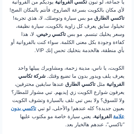
يا جماعة، لو تبون
تكسي الفروانية
يوديكم من الفروانية
لأي مكان بالكويت بسرعة الصاروخ، فأنتم بالمكان الصح!
تاكسي الطارق
مو بس سيارة وتوصلك، لا، هذي تجربة!
تخيلوا، سايق يعرف كل زاوية بالكويت، سيارة نظيفة،
وسعر يخليك تبتسم. مو بس
تاكسي رخيص
، لا، هذا
كفاءة وجودة بكل معنى الكلمة. سواء كنت بالفروانية أو
بأي منطقة، هالخدمة بتخليك تحس إنك VIP.
الكويت، يا ناس، مدينة زحمة، ومشاويرك يبيلها واحد
يعرف يلف ويدور بدون ما تضيع وقتك.
شركة تكاسي
الفروانية
مثل
تاكسي الطارق
عندها سايقين محترفين،
يعرفون شوارع الكويت زي إيديهم. تبي مشوار للمطار؟
ولا للسوق؟ ولا بس تبي تلف بالسيارة وتشوف الكويت
بعيون جديدة؟ كله عندهم! والأحلى، لو تبي
تاكسي بدون
علامة
الفروانية
، يعني سيارة خاصة مو مكتوب عليها
“تاكسي”، عندهم هالخيار بعد.