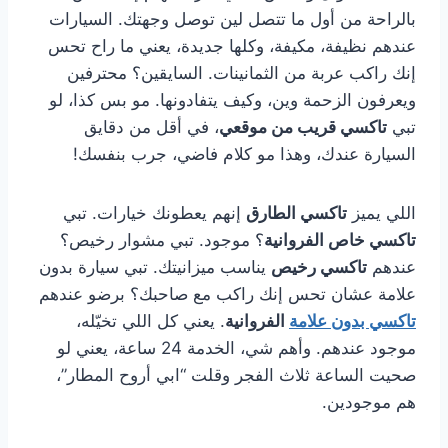
بالراحة من أول ما تتصل لين توصل وجهتك. السيارات
عندهم نظيفة، مكيفة، وكلها جديدة، يعني ما راح تحس
إنك راكب عربة من الثمانينات. السايقين؟ محترفين
ويعرفون الزحمة وين، وكيف يتفادونها. مو بس كذا، لو
تبي
تاكسي قريب من موقعي
، في أقل من دقايق
السيارة عندك، وهذا مو كلام فاضي، جرب بنفسك!
اللي يميز
تاكسي الطارق
إنهم يعطونك خيارات. تبي
تاكسي خاص الفروانية
؟ موجود. تبي مشوار رخيص؟
عندهم
تاكسي رخيص
يناسب ميزانيتك. تبي سيارة بدون
علامة عشان تحس إنك راكب مع صاحبك؟ برضو عندهم
تاكسي بدون علامة
الفروانية
. يعني كل اللي تخيّله،
موجود عندهم. وأهم شي، الخدمة 24 ساعة، يعني لو
صحيت الساعة ثلاث الفجر وقلت “ابي أروح المطار”،
هم موجودين.