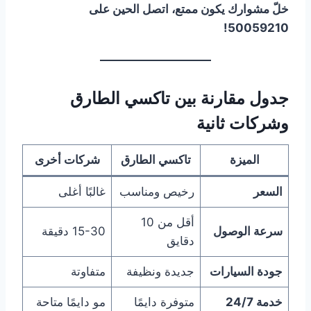
خلّ مشوارك يكون ممتع، اتصل الحين على
50059210!
جدول مقارنة بين تاكسي الطارق
وشركات ثانية
الميزة
تاكسي الطارق
شركات أخرى
السعر
رخيص ومناسب
غالبًا أغلى
أقل من 10
سرعة الوصول
15-30 دقيقة
دقايق
جودة السيارات
جديدة ونظيفة
متفاوتة
خدمة 24/7
متوفرة دايمًا
مو دايمًا متاحة