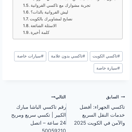
تجربة مشوارك مع تاكسي الفروانية
ليش الفروانية بالذات؟
نصايح لمشاويرك بالكويت
الاسئلة الشائعة
كلمة أخيرة
وسوم
#
تاكسي الكويت
#
تاكسي بدون علامة
#
سيارات خاصة
المقال:
#
سيارة خاصة
تصفّح
السابق
التالي
تاكسي الجهراء: أفضل
رقم تاكسي الباشا مبارك
المقالات
خدمات النقل السريع
الكبير | تكسي سريع ومريح
والآمن في الكويت 2025
24 ساعة – اتصل
50059210