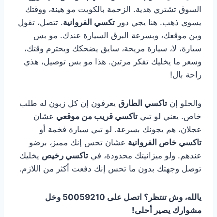
السوق تشتري هدية. الزحمة بالكويت مو هينة، ووقتك
يسوى ذهب. هنا يجي دور
تكسي الفروانية
. تتصل، تقول
وين موقعك، وبسرعة البرق السيارة عندك. مو بس
سيارة، لا، سيارة مريحة، سايق يضحكك ويحترم وقتك،
وسعر ما يخليك تفكر مرتين. هذا مو بس توصيل، هذي
راحة بال!
والحلو إن
تاكسي الطارق
يعرفون إن كل زبون له طلب
خاص. يعني لو تبي
تاكسي قريب من موقعي
عشان
عجلان، هم يجونك بسرعة. لو تبي سيارة فخمة أو
تاكسي خاص الفروانية
عشان تحس إنك مميز، برضو
عندهم. ولو ميزانيتك محدودة، في
تاكسي رخيص
يخليك
توصل وجهتك بدون ما تحس إنك دفعت أكثر من اللازم.
يالله، وش تنتظر؟ اتصل على 50059210 وخل
مشوارك يصير أحلى!