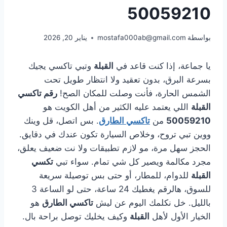
50059210
بواسطة
mostafa000ab@gmail.com
يناير 20, 2026
يا جماعة، إذا كنت قاعد في
القبلة
وتبي تاكسي يجيك
بسرعة البرق، بدون تعقيد ولا انتظار طويل تحت
الشمس الحارة، فأنت وصلت للمكان الصح!
رقم تاكسي
القبلة
اللي يعتمد عليه الكثير من أهل الكويت هو
50059210
من
تاكسي الطارق
. بس اتصل، قل وينك
ووين تبي تروح، وخلاص السيارة تكون عندك في دقايق.
الحجز سهل مرة، مو لازم تطبيقات ولا نت ضعيف يعلق،
مجرد مكالمة ويصير كل شي تمام. سواء تبي
تكسي
القبلة
للدوام، للمطار، أو حتى بس توصيلة سريعة
للسوق، هالرقم يغطيك 24 ساعة، حتى لو الساعة 3
بالليل. خل نكلمك اليوم عن ليش
تاكسي الطارق
هو
الخيار الأول لأهل
القبلة
وكيف يخليك توصل براحة بال.