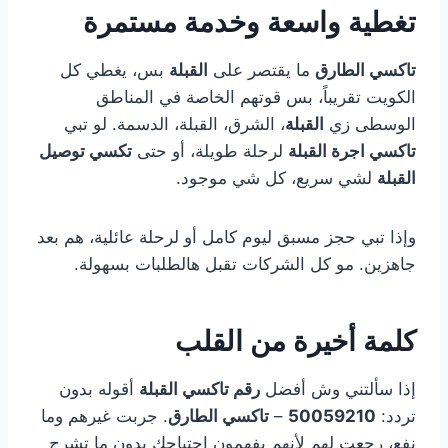
تغطية واسعة وخدمة مستمرة
تاكسي الطارق
ما يقتصر على
القبلة
بس، يغطي كل
الكويت تقريباً، بس قوتهم الخاصة في المناطق
الوسطى زي
القبلة
، الشرق، القبلة، الدسمة. لو تبي
تاكسي اجرة القبلة
لرحلة طويلة، أو حتى
تكسي توصيل
القبلة
لشي سريع، كل شي موجود.
وإذا تبي حجز مسبق ليوم كامل أو لرحلة عائلية، هم بعد
جاهزين. مو كل الشركات تقبل هالطلبات بسهولة.
كلمة أخيرة من القلب
إذا سألتني وش أفضل
رقم تاكسي القبلة
أقوله بدون
تردد:
50059210
–
تاكسي الطارق
. جربت غيرهم وما
نفع، رجعت لهم لأنهم يفهمون احتياجك بدون ما تشرح