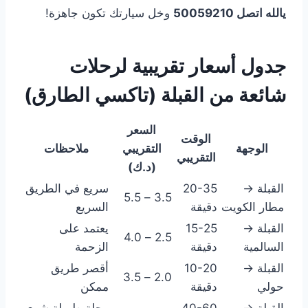
يالله اتصل 50059210
وخل سيارتك تكون جاهزة!
جدول أسعار تقريبية لرحلات
شائعة من القبلة (تاكسي الطارق)
السعر
الوقت
الوجهة
التقريبي
ملاحظات
التقريبي
(د.ك)
القبلة →
20-35
سريع في الطريق
3.5 – 5.5
مطار الكويت
دقيقة
السريع
القبلة →
15-25
يعتمد على
2.5 – 4.0
السالمية
دقيقة
الزحمة
القبلة →
10-20
أقصر طريق
2.0 – 3.5
حولي
دقيقة
ممكن