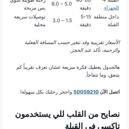
القبلة →
40-60
رحلة طويلة شوي
5.0 – 8.0
الجهراء
دقيقة
بس مريحة
داخل منطقة
5-15
توصيلات سريعة
1.5 – 3.0
القبلة
دقيقة
محلية
الأسعار تقريبية وقد تتغير حسب المسافة الفعلية
والزحمة، تأكد عند الحجز.
هالجدول يعطيك فكرة سريعة عشان تعرف تقريباً كم
بتنفق، وما تتفاجأ.
اتصل الآن
50059210
واحجز رحلتك بكل سهولة!
نصايح من القلب للي يستخدمون
تاكسي في القبلة