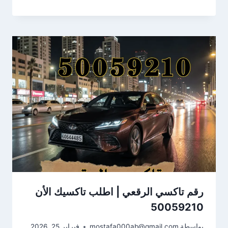
رقم تاكسي الرقعي | اطلب تاكسيك الأن
50059210
بواسطة
mostafa000ab@gmail.com
فبراير 25, 2026