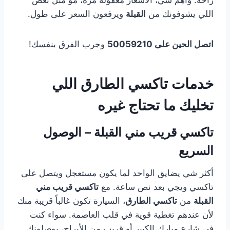
راحة. وأهم شي، الأسعار معقولة مرة، مو مثل بعض
اللي يشوفونك من
القبلة
ويرفعون السعر على طول.
اتصل الحين على 50059210
وجرب الفرق بنفسك!
خدمات تاكسي الطارق اللي
تخليك ما تحتاج غيره
تاكسي قريب مني القبلة – الوصول
السريع
أكثر شي يضايق الواحد لما يكون مستعجل ويتصل على
تاكسي ويجي بعد نص ساعة. مع
تاكسي قريب مني
القبلة
من
تاكسي الطارق
، السيارة تكون غالباً قريبة منك
لأن عندهم تغطية قوية في قلب العاصمة. سواء كنت
في شارع مبارك الكبير أو قريب من الأبراج، يوصلونك