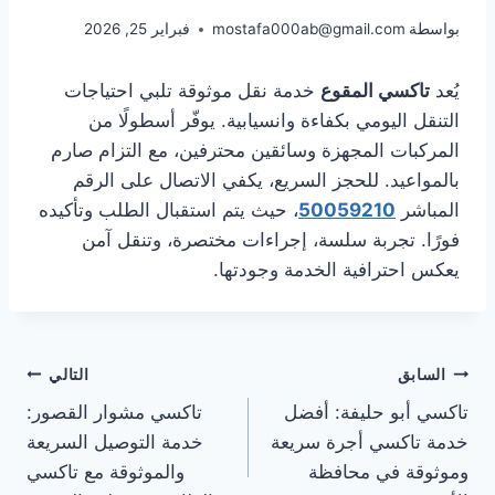
بواسطة
mostafa000ab@gmail.com
فبراير 25, 2026
يُعد
تاكسي المقوع
خدمة نقل موثوقة تلبي احتياجات
التنقل اليومي بكفاءة وانسيابية. يوفّر أسطولًا من
المركبات المجهزة وسائقين محترفين، مع التزام صارم
بالمواعيد. للحجز السريع، يكفي الاتصال على الرقم
المباشر
50059210
، حيث يتم استقبال الطلب وتأكيده
فورًا. تجربة سلسة، إجراءات مختصرة، وتنقل آمن
يعكس احترافية الخدمة وجودتها.
تصفّح
السابق
التالي
تاكسي أبو حليفة: أفضل
تاكسي مشوار القصور:
المقالات
خدمة تاكسي أجرة سريعة
خدمة التوصيل السريعة
وموثوقة في محافظة
والموثوقة مع تاكسي