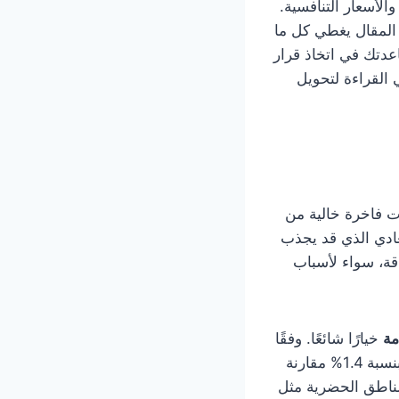
لأسعار التنافسية.
المقال يغطي كل ما
اعدتك في اتخاذ قرار
 القراءة لتحويل
ت فاخرة خالية من
عادي الذي قد يجذب
اقة، سواء لأسباب
مة
خيارًا شائعًا. وفقًا
لتقرير صادر عن الهيئة العامة للطيران المدني في يوليو 2025، ارتفع عدد المسافرين بنسبة 1.4% مقارنة
لى خدمات النقل الخاصة بنسبة تصل إلى 15% في المناطق الحضرية مثل