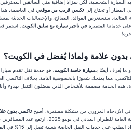
 السيارة الشخصية، لكن بمزايا إضافية مثل السائقين المحترفين وا
ى المطار أو تحتاج إلى
تكسي قريب من موقعي
في العاصمة، هذا 
ة المثالية. سنستعرض الفوائد، النصائح، والإحصائيات الحديثة لمس
لى خدماتنا المتميزة في
تاجير سيارة مع سايق الكويت
. استمر في
خرة!
بدون علامة ولماذا يُفضل في الكويت؟
و ما يُعرف أيضًا بـ
سيارة خاصة الكويت
، هو خدمة نقل تقدم سيارا
للتاكسي، مما يمنحك شعورًا بالخصوصية التامة. بخلاف التاكسي ال
بارزة، هذه الخدمة مصممة للأشخاص الذين يفضلون التنقل بهدوء وأن
ني الازدحام المروري من مشكلة مستمرة، أصبح
تاكسي بدون علا
بالعام السابق، مما زاد الطلب ع