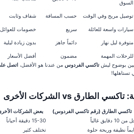
السوق
توصيل مريح وفي الوقت
حسب المسافة
شفاف وثابت
سيارات واسعة للعائلة
سريع
خصومات للعوائل
متوفرة ليل نهار
دائماً جاهز
بدون زيادة ليلية
للرحلات المهمة
مضمون
أفضل الأسعار
بين بوضوح ليش
تاكسي الفردوس
من عندنا هو الأفضل،
اتصل على 59210
 تستاهلها!
ي الطارق vs الشركات الأخرى
تاكسي الطارق (رقم تاكسي الفردوس)
بعض الشركات الأخر
من 10 دقايق غالباً
15-30 دقيقة أحياناً
يماً نظيفة وريحة حلوة
تختلف كثير