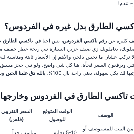
ح تندم!
اكسي الطارق بدل غيره في الفردوس؟
لف كثيرة عن
رقم تاكسي الفردوس
، بس احنا في
تاكسي الطارق
نل
لونك، يعاملونك زي ضيف عزيز، السيارة تبي ريحة عطر خفيف مو
ا تركب عشان ما تحس بالحر، والأهم إن الأسعار ثابتة ومناسبة ل
ن ويرفعون السعر فجأة، هنا كل شي واضح، ولو تبي حجز مسبق لل
ها لك بكل سهولة، يعني راحة بال 100%،
يالله دق علينا الحين
وشو
تاكسي الطارق في الفردوس وخارجها
الوقت المتوقع
السعر التقريبي
الوصف
للوصول
(فلس)
من البيت للمستوصف أو
5-10 دقايق
مناسب جداً