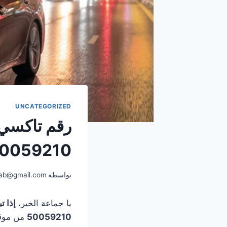
UNCATEGORIZED
رقم تاكسي
0059210
بواسطة
ab@gmail.com
يا جماعة الخير،
إذا 
50059210
من موق