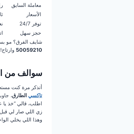
معاملة السايق
را
الأسعار
ثا
توفر 24/7
نع
حجز سهل
ات
شايف الفرق؟ مو بس ك
50059210
وارتاح!
سوالف من ال
أتذكر مرة كنت مستعجل على المطار
تاكسي
الطارق
اطلب، قالي “خذ يا 
زي اللي صار لي قبل 
وهذا اللي يخلي الوا