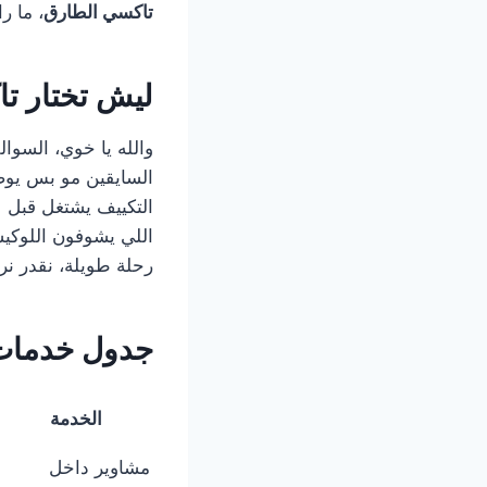
تاكسي الطارق
، ما را
ليش تختار ت
والله يا خوي، السوا
السايقين مو بس يوص
التكييف يشتغل قبل ل
اللي يشوفون اللوكيش
رحلة طويلة، نقدر نرتب
جدول خدمات 
الخدمة
مشاوير داخل