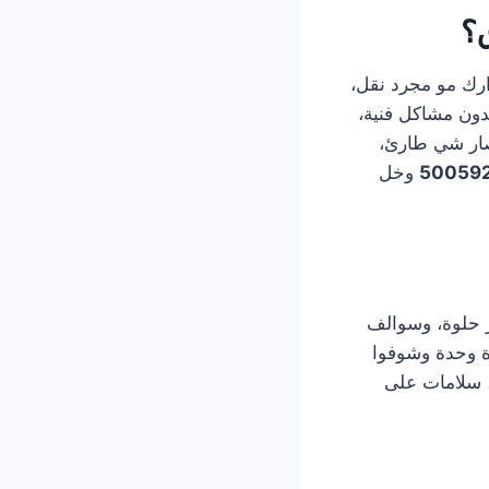
؟
رك مو مجرد نقل،
دون مشاكل فنية،
صار شي طارئ،
وخل
 حلوة، وسوالف
ة وحدة وشوفوا
، سلامات على