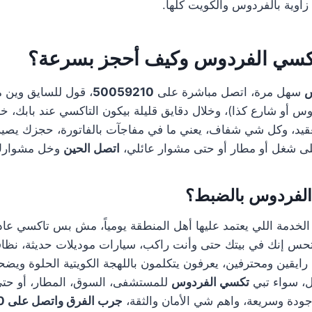
اوية بالفردوس والكويت كلها.
اكسي الفردوس وكيف أحجز بسرعة؟
س
سهل مرة، اتصل مباشرة على
50059210
، قول للسايق وين مك
تعقيد، وكل شي شفاف، يعني ما في مفاجآت بالفاتورة، حجزك يصير
ى شغل أو مطار أو حتى مشوار عائلي،
اتصل الحين
وخل مشوارك ي
الفردوس بالضبط؟
لخدمة اللي يعتمد عليها أهل المنطقة يومياً، مش بس تاكسي عادي
تحس إنك في بيتك حتى وأنت راكب، سيارات موديلات حديثة، نظا
ايقين ومحترفين، يعرفون يتكلمون باللهجة الكويتية الحلوة وي
، سواء تبي
تكسي الفردوس
للمستشفى، السوق، المطار، أو حتى
جودة وسريعة، واهم شي الأمان والثقة،
جرب الفرق واتصل على 50059210