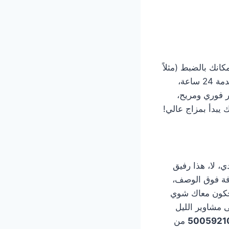
انك بالضبط (مثلاً
عند مستوصف الفردوس أو شارع كذا)، وخلال دقايق قليلة بيكون التاكسي عند بابك، خدمة 24 ساعة،
 فوري ومريح،
بدأ بمزاج عالي!
، لا، هذا رفيق
فة فوق الوصف،
ضحكون معاك شوي
 مشاوير الليل
من