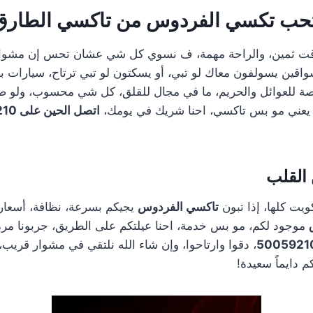
تحب
تكسي الفردوس
من تاكسي الطارق
لوقت ثمين، والراحة مهمة، ف نسوي كل شي عشان تحس إن مشوا
سواقين يسولفون معاك لو تبي، أو يسكتون لو تبي ترتاح، سيارات ب
صة للعوائل والحريم، ما في مجال للقلق، كل شي محسوب، ولو 
 يعني مو بس تاكسي، احنا شريك في يومك،
اتصل الحين على 50059210
 القلب
ويت كلها، إذا تبون
تاكسي الفردوس
يجيكم بسرعة، نظافة، أسعار
موجود لكم، مو بس خدمة، احنا عيلتكم على الطريق، جربونا مر
5005921
، دقوا وارتاحوا، وإن شاء الله نلتقي في مشوار قريب
 دايماً سعيدة!