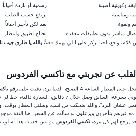
يقة وكويتية أصيلة
رسمية أو باردة أحياناً
بتة ومناسبة
ترتفع حسب الطلب
م وبقوة
نعم لكن تأخير أحياناً
صال مباشر بدون تطبيقات معقدة
تحتاج تطبيق وانتظار
لام، واقع، احنا نركز على اللي يهمك فعلاً،
يالله يا طارق جيب 
قلب عن تجربتي مع تاكسي الفردوس
 الساعة 4 الصبح، الدنيا برد، دقيت على
رقم تاك
، جاوبوني بسرعة، السايق وصل خلال 7 دقايق، السيارة 
عمي عشان البرد”، والله ضحكت من قلب، وصلني المطار بوقت، و
مع غيرهم يتأخرون ويزعلون لو سألت عن السعر، هنا الثقة موجود
حد يرجع لهم كل مرة،
تكسي الفردوس
مو بس خدمة، هذا أسلوب ح