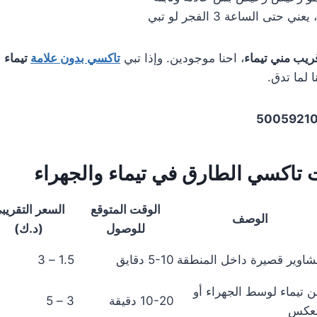
يب مني تيماء
، احنا موجودين. وإذا تبي
تاكسي بدون علامة
تيماء
ع
 لما تدق.
5005921
تاكسي الطارق في تيماء والجهراء
الوقت المتوقع
السعر التقريب
الوصف
للوصول
(د.ك)
شاوير قصيرة داخل المنطقة
5-10 دقايق
1.5 – 3
 تيماء لوسط الجهراء أو
10-20 دقيقة
3 – 5
لعكس