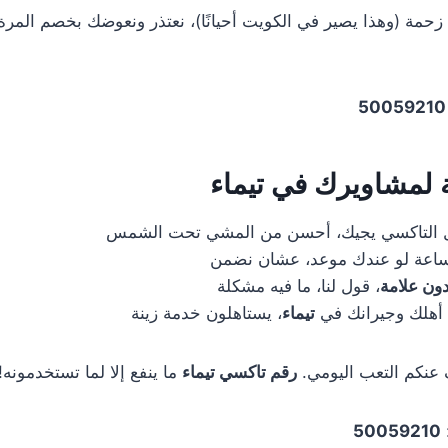
حمة (وهذا يصير في الكويت أحيانًا)، نعتذر ونعوضك بخصم المرة ا
50059210
 لمشاويرك في تيماء
خل التاكسي يجيك، أحسن من المشي تحت الشمس
اعة لو عندك موعد، عشان نضمن
ون علامة
، قول لنا، ما فيه مشكلة
 أهلك وجيرانك في
تيماء
، يستاهلون خدمة زينة
 عنكم التعب اليومي.
رقم تاكسي تيماء
ما ينفع إلا لما تستخدمونه!
50059210