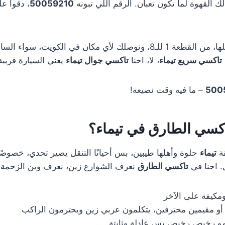
ك القهوة لما تكون تعبان. الرقم اللي تبونه
50059210
، دقوا ع
كلها، من القطعة 1 للـ8، ونوصلك لأي مكان في الكويت، سواء 
تاكسي سريع تيماء
، لا، احنا
تاكسي جوال تيماء
يعني السيارة قريبة 
500
– ما فيه وقت نضيعه!
اكسي الطارق في تيماء؟
قة
تيماء
حلوة وأهلها طيبين، بس أحيانًا التنقل يصير تحدي، خصوصًا 
 احنا في
تاكسي الطارق
نعرف الشوارع زين، نعرف وين الزحمة 
مكيفة على الآخر
 أو مقيمين محترفين، يتكلمون عربي زين ويحترمون الراكب
مو رخيص رخيص بس عادلة وثابتة