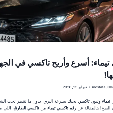
تيماء: أسرع وأريح تاكسي في الجه
ا!
mostafa000
فبراير 25, 2026
ي
تيماء
وتبون
تاكسي
يجيك بسرعة البرق، بدون ما تنتظر تحت الشم
 الصح! هالمقالة عن
رقم تاكسي تيماء
من
تاكسي الطارق
، اللي ص