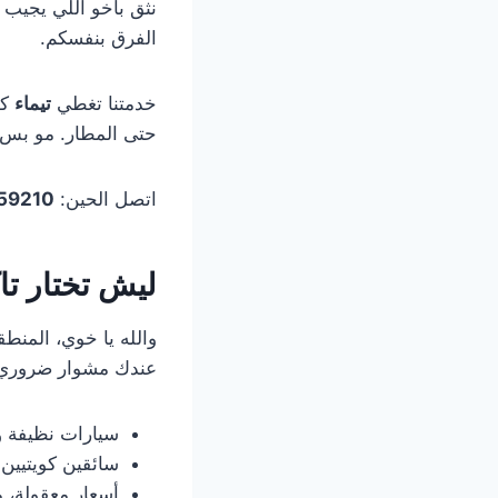
نثق بأخو اللي يجيب ل
الفرق بنفسكم.
خدمتنا تغطي
تيماء
حتى المطار. مو بس
اتصل الحين:
59210
ليش تختار ت
والله يا خوي، المنط
عندك مشوار ضروري.
سيارات نظيفة و
سائقين كويتيين
أسعار معقولة، 