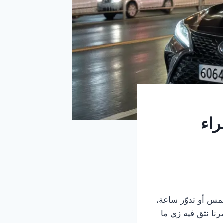
راء
س أو تدوّر ساعة،
رنا نثق فيه زي ما