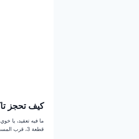
كيف تحجز تا
ما فيه تعقيد، يا خو
قطعة 3، قرب المسجد الفلاني)، ووين تبي تروح. خلال دقايق السيارة تكون عندك.