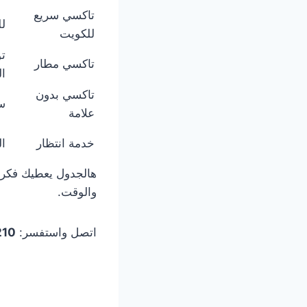
تاكسي سريع
لل
للكويت
ت
تاكسي مطار
ا
تاكسي بدون
سي
علامة
خدمة انتظار
ال
هالجدول يعطيك فكرة
والوقت.
اتصل واستفسر:
210