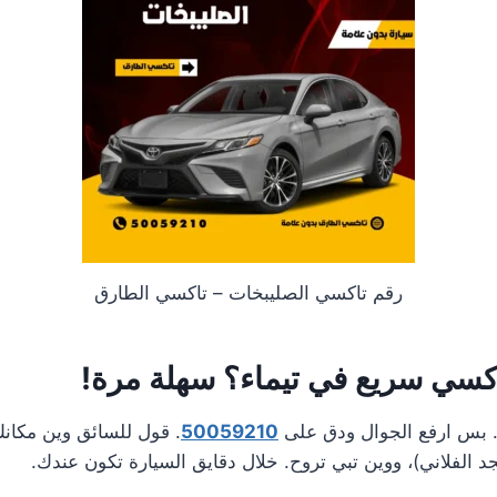
رقم تاكسي الصليبخات – تاكسي الطارق
كسي سريع في تيماء؟ سهلة مرة!
ي. بس ارفع الجوال ودق على
50059210
. قول للسائق وين مكانك 