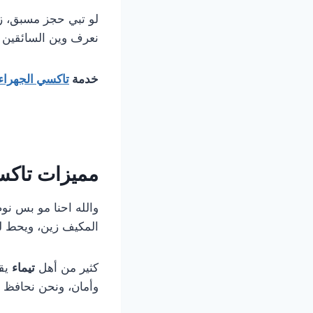
لو تبي حجز مسبق، ز
نعرف وين السائقين ا
خدمة
تاكسي الجهراء
مميزات تاكسي
والله احنا مو بس نو
المكيف زين، ويحط لك
كثير من أهل
تيماء
يقو
وأمان، ونحن نحافظ 