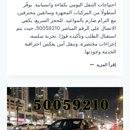
احتياجات التنقل اليومي بكفاءة وانسيابية. يوفّر
أسطولًا من المركبات المجهزة وسائقين محترفين،
مع التزام صارم بالمواعيد. للحجز السريع، يكفي
الاتصال على الرقم المباشر 50059210، حيث يتم
استقبال الطلب وتأكيده فورًا. تجربة سلسة،
إجراءات مختصرة، وتنقل آمن يعكس احترافية
الخدمة وجودتها.
ما
إقرأ المزيد
هو
رقم
تاكسي
المقوع
وكيفية
الحجز
|
50059210