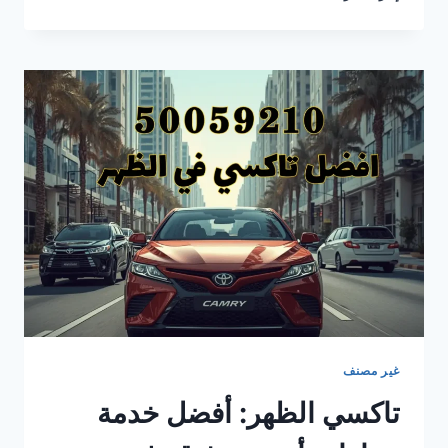
الميراج:
أفضل
تاكسي
أجرة
في
الميراج
مع
تاكسي
الطارق
–
رقم
50059210
غير مصنف
تاكسي الظهر: أفضل خدمة