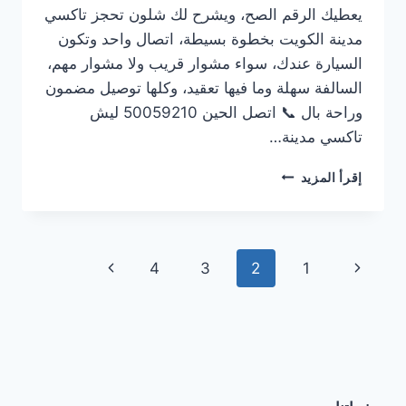
يعطيك الرقم الصح، ويشرح لك شلون تحجز تاكسي
مدينة الكويت بخطوة بسيطة، اتصال واحد وتكون
السيارة عندك، سواء مشوار قريب ولا مشوار مهم،
السالفة سهلة وما فيها تعقيد، وكلها توصيل مضمون
وراحة بال 📞 اتصل الحين 50059210 ليش
تاكسي مدينة…
رقم
إقرأ المزيد
تاكسي
مدينة
الكويت
|
تنقل
الصفحة
الصفحة
4
3
2
1
حجز
سريع،
الصفحة
السابقة
التالية
سعر
يرضيك،
وسايق
يعرف
الدرب