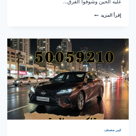
عليه الحين وشوفوا الفرق…
رقم
إقرأ المزيد
تاكسي
تيماء:
أسرع
وأريح
تاكسي
في
الجهراء
والكويت
كلها!
غير مصنف