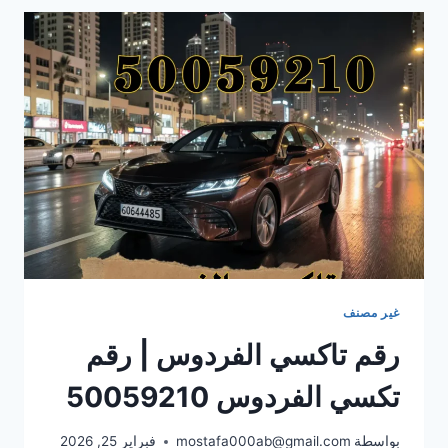
اطلب
تاكسيك
الأن
50059210
غير مصنف
رقم تاكسي الفردوس | رقم
تكسي الفردوس 50059210
بواسطة
mostafa000ab@gmail.com
فبراير 25, 2026