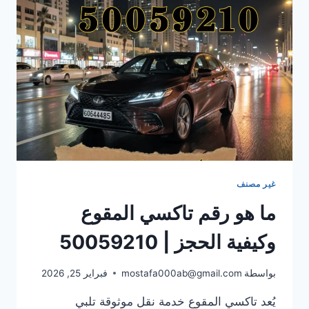
والموثوقة
مع
تاكسي
الطارق
في
قلب
القصور
غير مصنف
ما هو رقم تاكسي المقوع
وكيفية الحجز | 50059210
بواسطة
mostafa000ab@gmail.com
فبراير 25, 2026
يُعد تاكسي المقوع خدمة نقل موثوقة تلبي