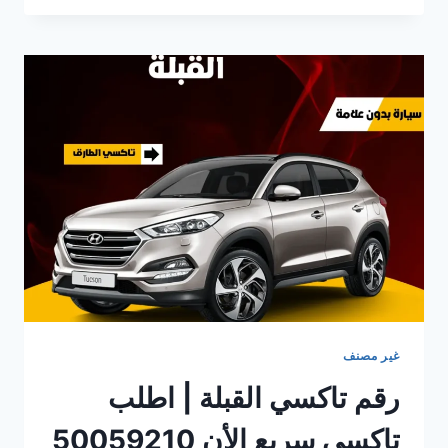
عبدالله
سالم
–
حجز
سريع
يوصلّك
وانت
مرتاح
غير مصنف
رقم تاكسي القبلة | اطلب
تاكسي سريع الأن 50059210