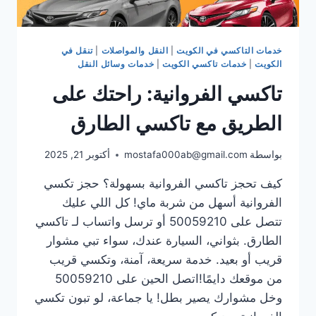
خدمات التاكسي في الكويت
|
النقل والمواصلات
|
تنقل في
الكويت
|
خدمات تاكسي الكويت
|
خدمات وسائل النقل
تاكسي الفروانية: راحتك على
الطريق مع تاكسي الطارق
بواسطة
mostafa000ab@gmail.com
أكتوبر 21, 2025
كيف تحجز تاكسي الفروانية بسهولة؟ حجز تكسي
الفروانية أسهل من شربة ماي! كل اللي عليك
تتصل على 50059210 أو ترسل واتساب لـ تاكسي
الطارق. بثواني، السيارة عندك، سواء تبي مشوار
قريب أو بعيد. خدمة سريعة، آمنة، وتكسي قريب
من موقعك دايمًا!اتصل الحين على 50059210
وخل مشوارك يصير بطل! يا جماعة، لو تبون تكسي