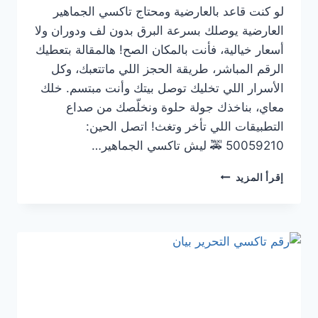
لو كنت قاعد بالعارضية ومحتاج تاكسي الجماهير
العارضية يوصلك بسرعة البرق بدون لف ودوران ولا
أسعار خيالية، فأنت بالمكان الصح! هالمقالة بتعطيك
الرقم المباشر، طريقة الحجز اللي ماتتعبك، وكل
الأسرار اللي تخليك توصل بيتك وأنت مبتسم. خلك
معاي، بناخذك جولة حلوة ونخلّصك من صداع
التطبيقات اللي تأخر وتغث! اتصل الحين:
50059210 🚕 ليش تاكسي الجماهير…
رقم
إقرأ المزيد
تاكسي
الجماهير
العارضية
|
أسرع
وأرخص
تكسي
في
العارضية