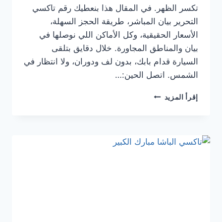
تكسر الظهر. في المقال هذا بنعطيك رقم تاكسي
التحرير بيان المباشر، طريقة الحجز السهلة،
الأسعار الحقيقية، وكل الأماكن اللي نوصلها في
بيان والمناطق المجاورة. خلال دقايق بتلقى
السيارة قدام بابك، بدون لف ودوران، ولا انتظار في
الشمس. اتصل الحين:…
رقم
إقرأ المزيد
تاكسي
التحرير
بيان
|
أسرع
وأرخص
تكسي
في
بيان
والسالمية
2025