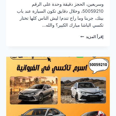
وسريعين، الحجز دقيقة وحدة على الرقم
50059210، وخلال دقايق تكون السيارة عند باب
بيتك، جربنا وما راح تندم! ليش الناس كلها تختار
تكسي الباشا مبارك الكبير؟ والله…
رقم
إقرأ المزيد
تاكسي
الباشا
مبارك
الكبير
|
تكسي
سريع
ومريح
24
ساعة
–
اتصل
50059210