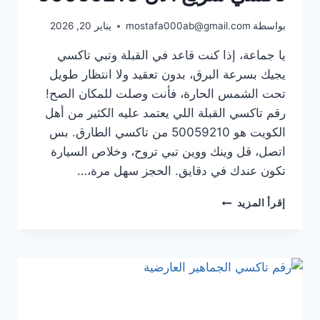
بواسطة
mostafa000ab@gmail.com
يناير 20, 2026
يا جماعة، إذا كنت قاعد في القبلة وتبي تاكسي
يجيك بسرعة البرق، بدون تعقيد ولا انتظار طويل
تحت الشمس الحارة، فأنت وصلت للمكان الصح!
رقم تاكسي القبلة اللي يعتمد عليه الكثير من أهل
الكويت هو 50059210 من تاكسي الطارق. بس
اتصل، قل وينك ووين تبي تروح، وخلاص السيارة
تكون عندك في دقايق. الحجز سهل مرة،…
رقم
إقرأ المزيد
تاكسي
القبلة
|
اطلب
تاكسي
سريع
الأن
50059210