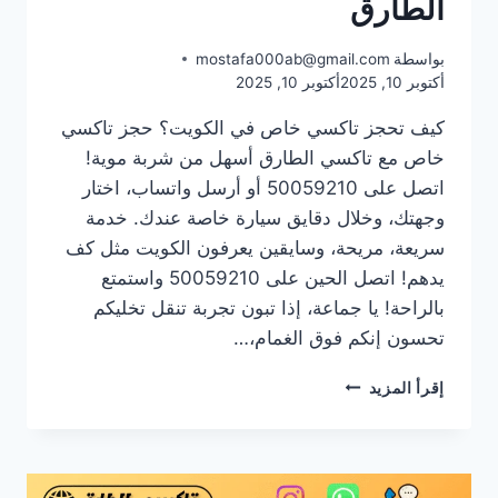
الطارق
بواسطة
mostafa000ab@gmail.com
أكتوبر 10, 2025
أكتوبر 10, 2025
كيف تحجز تاكسي خاص في الكويت؟ حجز تاكسي
خاص مع تاكسي الطارق أسهل من شربة موية!
اتصل على 50059210 أو أرسل واتساب، اختار
وجهتك، وخلال دقايق سيارة خاصة عندك. خدمة
سريعة، مريحة، وسايقين يعرفون الكويت مثل كف
يدهم! اتصل الحين على 50059210 واستمتع
بالراحة! يا جماعة، إذا تبون تجربة تنقل تخليكم
تحسون إنكم فوق الغمام،…
تاكسي
إقرأ المزيد
خاص
بدون
علامة:
راحتك