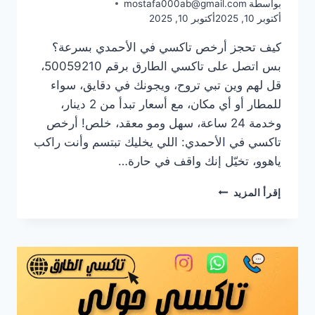
بواسطة
mostafa000ab@gmail.com
أكتوبر 10, 2025
أكتوبر 10, 2025
كيف تحجز أرخص تاكسي في الأحمدي بسرعة؟
بس اتصل على تاكسي الطارق برقم 50059210،
قل لهم وين تبي تروح، ويجونك في دقايق، سواء
للمطار أو أي مكان، مع أسعار تبدأ من 2 دينار،
وخدمة 24 ساعة، سهل ومو معقد، خلص! أرخص
تاكسي في الأحمدي: اللي يخليك تبتسم وأنت راكب
ياهوو، تخيّل إنك واقف في حارة…
أرخص
إقرأ المزيد
تاكسي
في
الأحمدي