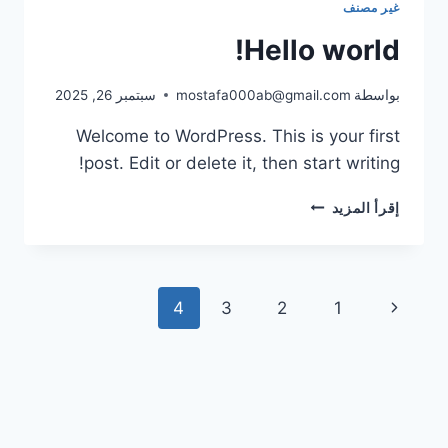
غير مصنف
المريحة
مع
Hello world!
تاكسي
الطارق
بواسطة
mostafa000ab@gmail.com
سبتمبر 26, 2025
Welcome to WordPress. This is your first
post. Edit or delete it, then start writing!
HELLO
إقرأ المزيد
WORLD!
تنقل
الصفحة
4
3
2
1
الصفحة
السابقة